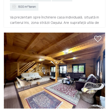
2
800 m
teren
Va prezentam spre închiriere casa individuală, situată in
cartierul Iris, zona străzii Oașului. Are suprafață utila de
203 mp si este dispusă D+P+M. Compartimentarea a
fost gândită astfel: la parter: 2 camere, bucătărie,
baie, la etaj: 3 camere si 2 bai, la demisol camera
tehnica, 2 garaje, spațiu de depozitare. Dispune de
asemenea de 800 mp teren, 4-5 parcări si 2 balcoane.
Finisajele sunt moderne si se oferă spre închiriere
nemobilata și neutilata. Zona este ușor accesibila si l...