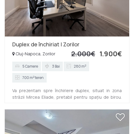
Duplex de închiriat | Zorilor
2.000€
1.900€
Cluj-Napoca, Zorilor
2
5 Camere
3 Bai
280 m
2
700 m
teren
Va prezentam spre închiriere duplex, situat in zona
străzii Mircea Eliade, pretabil pentru spațiu de birou.
Are suprafața utila de 280 mp si este dispus P+E+M.
Dispune de 4 camere, 3 bai si 1 bucătărie. Finisajele
sunt moderne si se oferă spre închiriere nemobilata, cu
excepția bucătăriei si a băilor. Dispune de asemenea
de 3 parcări si curte cu piscina. Zona este foarte ușor