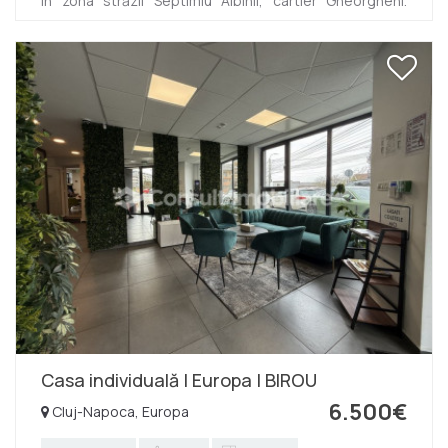
in zona străzii Septimiu Albinii, cartier Gheorgheni.
Dispune de suprafață utila de 300 mp si este dispusă
D+P+E+M. Compartimentarea a fost gândită astfel: -
demisol: bucătărie, loc de luat masa, 1 grup sanitar, 1
camera tehnica -parter: 3 încăperi, 1 camera servere, 1
grup sanitar -etaj: 3 încăperi, 1 grup sanitar -mansarda:
2 open-space-uri Dispune de asemenea de 3
balcoane si 2 parcări. Zona este foarte ușor accesibila
s...
Casa individuală | Europa | BIROU
6.500€
Cluj-Napoca, Europa