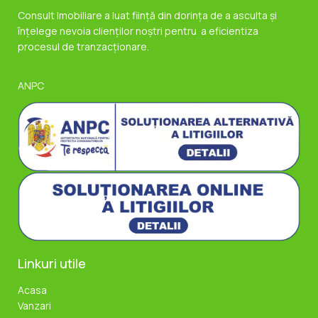
moderne si se oferă spre închiriere complet mobilata si
Consult Imobiliare a luat ființă din dorința de a asculta și
utila...
înțelege nevoia clienților noștri pentru a eficientiza
procesul de tranzacționare.
ANPC
Linkuri utile
Acasa
Vanzari