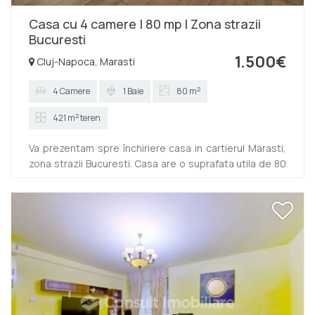
Casa cu 4 camere | 80 mp | Zona strazii
Bucuresti
1.500€
Cluj-Napoca, Marasti
2
4 Camere
1 Baie
80 m
2
421 m
teren
Va prezentam spre închiriere casa in cartierul Marasti,
zona strazii Bucuresti. Casa are o suprafata utila de 80
mp, cu un teren de 421 mp, fiind compartimentata
astfel: 4camere, baie si hol. Imobilul dispune de
centrala termica proprie, geamuri termopan, gresie,
faianta si parchet laminat. Este amplasata intr-o zona
foarte usor accesibila, avand acces facil catre toate
punctele de interes ale orasului. Locuinta are
orientarea S-E si este pretabila atat pentru locuit cat si
pentru ac...