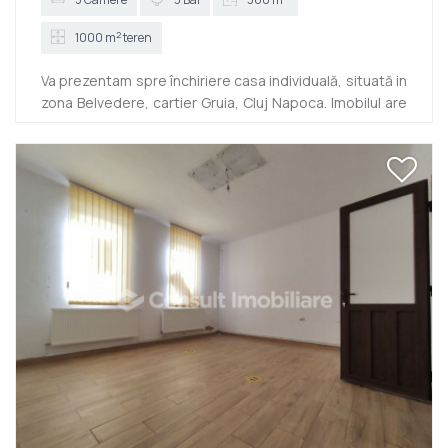
2
1000 m
teren
Va prezentam spre închiriere casa individuală, situată in
zona Belvedere, cartier Gruia, Cluj Napoca. Imobilul are
suprafață utila de 360 mp iar compartimentarea a fost
gândită astfel: -parter: living cu bucătărie, 1 dormitor, 1
baie, cămară -etaj: 3 dormitoare, din care unul
matrimonial cu dressing si baie proprie si încă o baie ce
deservește celelalte 2 dormitoare Dispune de
asemenea de curte generoasă si intima, 2 balcoane, 1
terasa si 1 garaj. Se oferă spre închiriere complet
mobi...