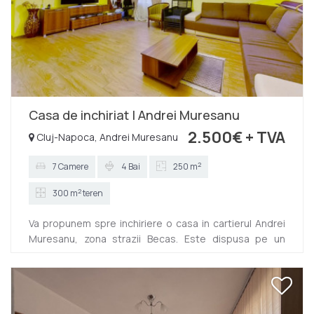
Casa de inchiriat | Andrei Muresanu
2.500€
+ TVA
Cluj-Napoca, Andrei Muresanu
2
7 Camere
4 Bai
250 m
2
300 m
teren
Va propunem spre inchiriere o casa in cartierul Andrei
Muresanu, zona strazii Becas. Este dispusa pe un
regim de inaltime S+P+1. Suprafata utila este de 250
mp si 50 mp curte. Compartimentarea a fost gandita
astfel: Subsol" - 1 camera tehnica - 1 camera pentru
depozitare - 1 camera - hol Parter: - 1 living - 1 bucatarie