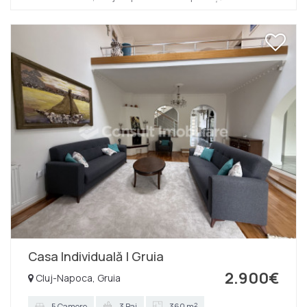
mp si compartimentarea a fost gândită astfel: -4
camere -1 bucatarie -2 bai Imobilul se afla într-o zona
ușor accesibila si se pretează pentru locuit sau birou.
Face parte din-un duplex, vecini fiind proprietarii si nu
dispune de curte. Sepreteaza pentru birouri sau
locuința. Contactați-ne cu încredere pentru mai multe
detalii! ID intern: P14208
Casa Individuală | Gruia
2.900€
Cluj-Napoca, Gruia
2
5 Camere
3 Bai
360 m