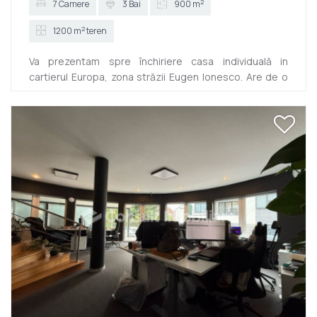
2
7 Camere
3 Bai
900 m
2
1200 m
teren
Va prezentam spre închiriere casa individuală in
cartierul Europa, zona străzii Eugen Ionesco. Are de o
suprafața toată de 900 mp si este dispusă D+P+2E.
Fiecare etaj dispune de birouri, grupuri sanitare si
terase proprii. Beneficiază de asemenea de 2 bucătării
si 18 parcări. Se poate separa si in 2 imobile, in situația
in care nu aveți nevoie de tot imobilul. Finisajele sunt
moderne si se oferă spre închiriere nemobilata, cu
excepția bucătăriilor si a grupurilor sanitare. Zona...