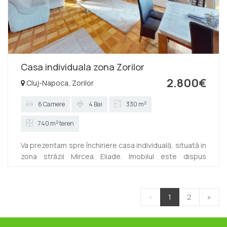
Casa individuala zona Zorilor
2.800€
Cluj-Napoca, Zorilor
2
6 Camere
4 Bai
330 m
2
740 m
teren
Va prezentam spre închiriere casa individuală, situată in
zona străzii Mircea Eliade. Imobilul este dispus
D+P+E+M si are suprafață utila de 330 mp iar terenul
este generos 740 mp. Compartimentarea a fost
gândită astfel: DEMISOL: 3 spații de depozitare si 1
«
1
2
»
baie PARTER: hol spațios la intrare, living, bucătărie, 1
baie ETAJ: 4 dormitoare, din care unul matrimonial si 2
bai Mansarda: 1 dormitor si 1 baie Finisajele sunt