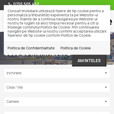
0755.505.452
Consult Imobiliare utilizează fişiere de tip cookie pentru a
personaliza și îmbunătăți experiența ta pe Website-ul
nostru. Înainte de a continua navigarea pe Website-ul
nostru te rugăm să aloci timpul necesar pentru a citi și
înțelege conținutul Politicii de Cookie. Prin continuarea
navigării pe Website-ul nostru confirmi acceptarea utilizării
fişierelor de tip cookie conform Politicii de Cookie.
Inchiriere
Case
Cluj-Napoca
Politica de Confidentialitate
Politica de Cookie
Case de inchiriat in Cluj-Napoca
AM INTELES
Inchiriere
Casa / Vila
Camere