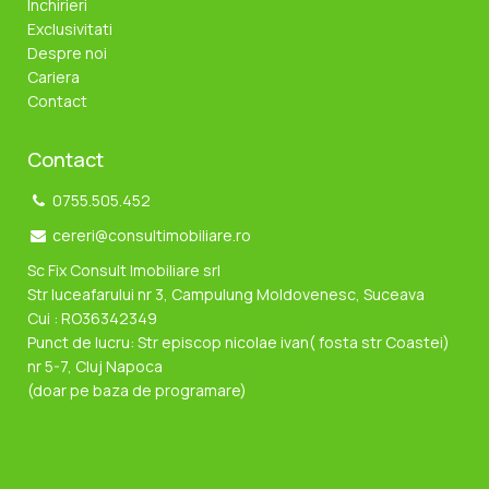
Inchirieri
Exclusivitati
Despre noi
Cariera
Contact
Contact
0755.505.452
cereri@consultimobiliare.ro
Sc Fix Consult Imobiliare srl
Str luceafarului nr 3, Campulung Moldovenesc, Suceava
Cui : RO36342349
Punct de lucru: Str episcop nicolae ivan( fosta str Coastei)
nr 5-7, Cluj Napoca
(doar pe baza de programare)