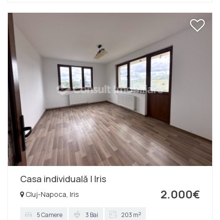
mp teren. Dispune de un regim de inaltime P+1+M.
Compartimentarea a fost gandita astfel: Parter: - 2
camere - 1 chicineta - 1 spatiu sanitar - 1 spatiu de
depozitare Etaj 1: - 3 camere - 1 spatiu sanitar - 1 spatiu
de depozitare - 2 balcoane Mansarda: - 3 camere - 1
spatiu de depozitare In curtea imobilului exista spatiu
pentru locuri de parcare. Zona...
Casa individuală | Iris
2.000€
Cluj-Napoca, Iris
2
5 Camere
3 Bai
203 m