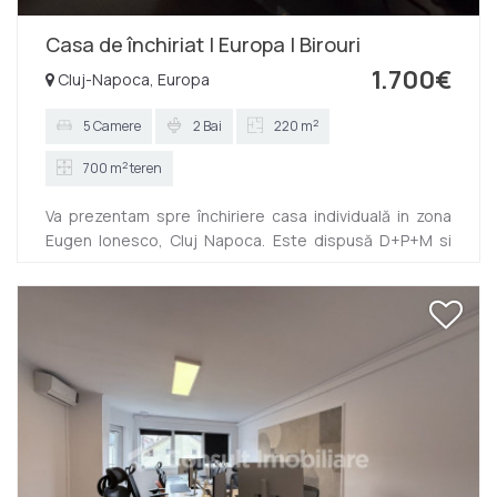
Casa de închiriat | Europa | Birouri
1.700€
Cluj-Napoca, Europa
2
5 Camere
2 Bai
220 m
2
700 m
teren
Va prezentam spre închiriere casa individuală in zona
Eugen Ionesco, Cluj Napoca. Este dispusă D+P+M si
este compartimentată astfel: -demisol: bucătăria -
parter -hol, birou, grup sanitar, open-space si acces
pe terasa -mansarda- 3 birouri, camera tehnica, grup
sanitar Se oferă spre închiriere nemobilata cu excepția
bucătăriei si a grupurilor sanitare. Dispune de
asemenea de 6 parcări. Zona este ușor accesibila si
liniștită. Contactați-ne cu încredere pentru mai multe
detalii!