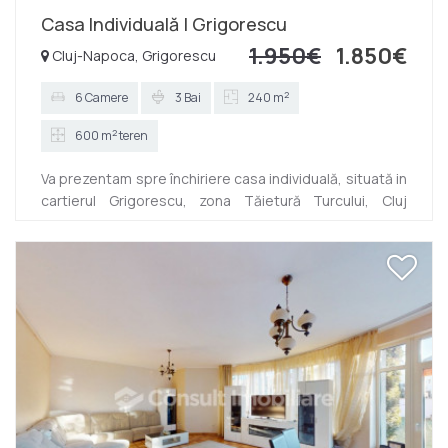
Casa Individuală | Grigorescu
1.950€
1.850€
Cluj-Napoca, Grigorescu
2
6 Camere
3 Bai
240 m
2
600 m
teren
Va prezentam spre închiriere casa individuală, situată in
cartierul Grigorescu, zona Tăietură Turcului, Cluj
Napoca. Are o suprafață utila de 240 mp si este dispus
D+P+M. Compartimentarea a fost gândită astfel:
Parter:-living, bucatarie si baie Mansarda: 3
dormitoare, 1 baie si o zona de zi Demisol: Living cu
bucătărie si 1 baie Finisajele sunt moderne si se oferă
spre închiriere complet mobilata si utilata. Dispune de
asemenea de o curte geresoana si intima, perfecta
pentru rel...