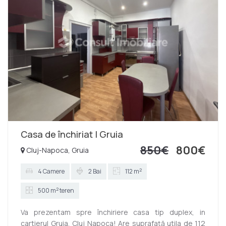
Casa de închiriat | Gruia
850€
800€
Cluj-Napoca, Gruia
2
4 Camere
2 Bai
112 m
2
500 m
teren
Va prezentam spre închiriere casa tip duplex, in
cartierul Gruia, Cluj Napoca! Are suprafață utila de 112