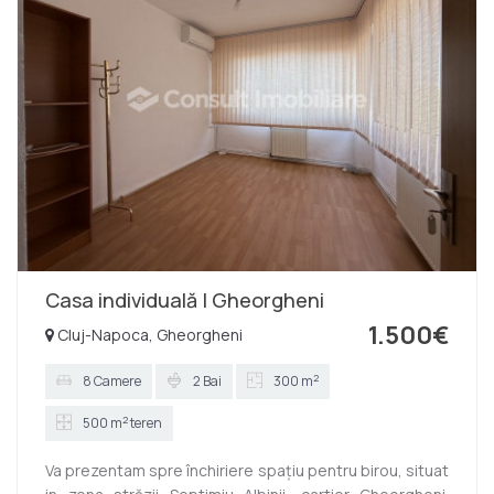
- 1 baie - hol - 1 dormitor Etaj 1: - 3 dormitoare fiecare
cu baie proprie - hol In plus dispune de 1 terasa
acoperita. Se inchiriaza com...
Casa individuală | Gheorgheni
1.500€
Cluj-Napoca, Gheorgheni
2
8 Camere
2 Bai
300 m
2
500 m
teren
Va prezentam spre închiriere spațiu pentru birou, situat