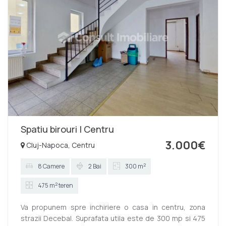
accesibila si liniștită. Contactați-ne cu încredere
pentru mai multe detalii!
Spatiu birouri | Centru
3.000€
Cluj-Napoca, Centru
2
8 Camere
2 Bai
300 m
2
475 m
teren
Va propunem spre inchiriere o casa in centru, zona
strazii Decebal. Suprafata utila este de 300 mp si 475