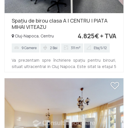
Spațiu de birou clasa A | CENTRU | PIATA
MIHAI VITEAZU
4.825€
+ TVA
Cluj-Napoca, Centru
2
9 Camere
2 Bai
311 m
Etaj 5/12
Va prezentam spre închiriere spațiu pentru birouri,
situat ultracentral in Cluj Napoca. Este sitat la etajul 5
al unui imobil nou, dispus pe 12 niveluri. Dispune de
311,27 mp iar compartimentarea este flexibilă, actuala
fiind următoarea: -5 încăperi amenajate ca si birouri, -1
de depozitare/arhiva -camera de relaxare -2 grupuri
sanitare Finisajele sunt moderne si se oferă spre
închiriere la cheie! Exista posibilitatea de a închiria si
locuri de parcare. Taxa de mentenanță e...