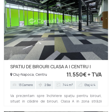
SPATIU DE BIROURI CLASA A | CENTRU |
11.550€
+ TVA
Cluj-Napoca, Centru
2
13 Camere
2 Bai
744 m
Etaj 4/4
Va prezentam spre închiriere spațiu pentru birouri,
situat in clădire de birouri, Clasa A in zona străzii
Someșului. Este situat la etajul 4 al clădirii dispuse