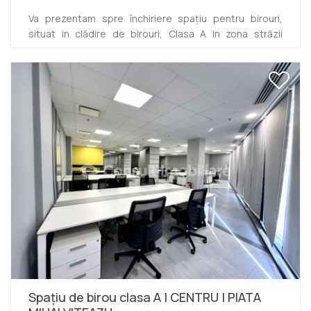
Va prezentam spre închiriere spațiu pentru birouri,
situat in clădire de birouri, Clasa A in zona străzii
Someșului. Este situat la etajul 3 al clădirii dispuse
D+P+4E si are suprafață utila totală de 1800 mp.
Compartimentarea este flexibilă, actualmente fiind
compusă din 13 încăperi, dintre care 2 open-space
spațioase, birouri, sala de relaxare. Dispune de
asemenea de 3 bucătării si 2 grupuri sanitare, zona de
dressing. Beneficiază de asemenea de atrium
amenajat pentru relaxare si munca...
Spațiu de birou clasa A | CENTRU | PIATA