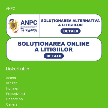
încăpere si 1 grup sanitar Finisajele sunt moderne si se
ofe...
ANPC
Linkuri utile
Acasa
Vanzari
Inchirieri
Exclusivitati
Despre noi
Cariera