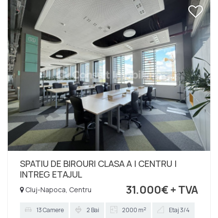
D+P+4E si are suprafață utila de 744 mp.
Compartimentarea este flexibilă, actualmente fiind
compusă din 5 încăperi, dintre care 1 open-space
spațioase, birouri, sala de relaxare. Dispune de
asemenea de 1 bucătărie, 1 grup sanitar si zona de
dressing. Are toate facilitățile unui birou clasa A,
mentenanța la prețul de 3,5 euro/...
SPATIU DE BIROURI CLASA A | CENTRU |
INTREG ETAJUL
31.000€
+ TVA
Cluj-Napoca, Centru
2
13 Camere
2 Bai
2000 m
Etaj 3/4