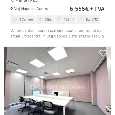
MIHAI VITEAZU
6.555€
+ TVA
Cluj-Napoca, Centru
2
9 Camere
2 Bai
422 m
Etaj 2/12
Va prezentam spre închiriere spațiu pentru birouri,
situat ultracentral in Cluj Napoca. Este sitat la etajul 2
al unui imobil nou, dispus pe 12 niveluri. Dispune de
422,91 mp iar compartimentarea este flexibilă, actuala
fiind următoarea: -5 încăperi amenajate ca si birouri, -1
de depozitare/arhiva -camera de relaxare -2 grupuri
sanitare Finisajele sunt moderne si se oferă spre
închiriere la cheie! Exista posibilitatea de a închiria si
locuri de parcare. Taxa de mentenanță e...