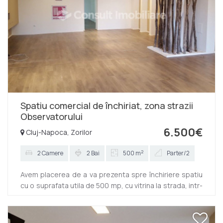
Spatiu comercial de închiriat, zona strazii
Observatorului
6.500€
Cluj-Napoca, Zorilor
2
2 Camere
2 Bai
500 m
Parter/2
Avem placerea de a va prezenta spre închiriere spatiu
cu o suprafata utila de 500 mp, cu vitrina la strada, intr-
o zona cu trafic pietonal intens. Spatiul este la parterul
unui imobil dispus P+1E si este finisat modern: pereti cu
vopsea lavabila, pardoseaua cu parchet laminat,