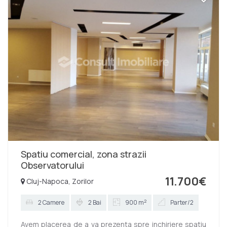
grupurile sanitare cu gresie si faianta moderna.
Datotita pozitionarii, intr-o zona foarte usor accesibila
si cu vad pietonal foarte bun, se preteaza pentru orice
fel de activitate comerciala sau pentru birouri. C...
Spatiu comercial, zona strazii
Observatorului
11.700€
Cluj-Napoca, Zorilor
2
2 Camere
2 Bai
900 m
Parter/2
Avem placerea de a va prezenta spre inchiriere spatiu