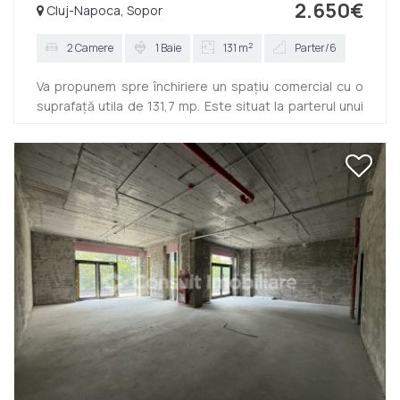
2.650€
Cluj-Napoca, Sopor
2
2 Camere
1 Baie
131 m
Parter/6
Va propunem spre închiriere un spațiu comercial cu o
suprafață utila de 131,7 mp. Este situat la parterul unui
imobil nou si este compartimentat in 2 încăperi. Se afla
pe str Soporului, interiorul centrului comercial de la
parterul blocului. Este disponibil imediat si se oferă
spre închiriere semifinisat. Contactați-ne chiar acum
pentru alte detalii. ID: P13448