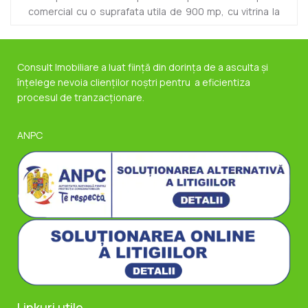
comercial cu o suprafata utila de 900 mp, cu vitrina la
strada, intr-o zona cu trafic pietonal intens. Spatiul
este la parterul unui imobil dispus P+1E si este finisat
modern: pereti cu vopsea lavabila, pardoseaua cu
Consult Imobiliare a luat ființă din dorința de a asculta și
parchet laminat, grupurile sanitare cu gresie si faianta
înțelege nevoia clienților noștri pentru a eficientiza
moderna, pe o suprafata de 500 mp si necesita
procesul de tranzacționare.
investitie pe ceilalti 400 mp. Datotita pozitionarii, intr-o
zona foarte usor accesibila si cu vad pietonal foarte
bun,...
ANPC
Linkuri utile