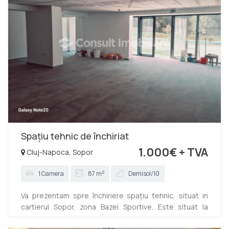
Spațiu tehnic de închiriat
1.000€
+ TVA
Cluj-Napoca, Sopor
2
1 Camera
87 m
Demisol/10
Va prezentam spre închiriere spațiu tehnic, situat in
cartierul Sopor, zona Bazei Sportive. Este situat la
demisolul unui imobil nou si are suprafață utila de 87