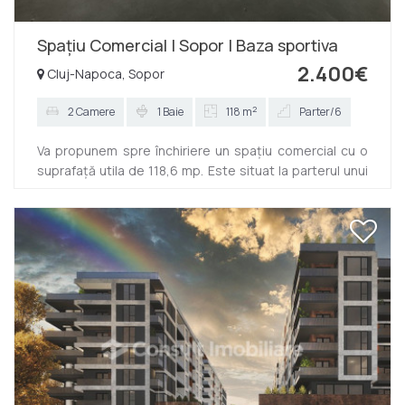
Spațiu Comercial | Sopor | Baza sportiva
2.400€
Cluj-Napoca, Sopor
2
2 Camere
1 Baie
118 m
Parter/6
Va propunem spre închiriere un spațiu comercial cu o
suprafață utila de 118,6 mp. Este situat la parterul unui
imobil nou si este compartimentat in 2 încăperi.
Beneficiază de 2 intrai si vitrina generoasă. Se afla pe
str Soporului, in lateralul Bazei sportive Gheorgheni.
Este dsponibil imediat si se oferă spre închiriere
semifinisat. Contactați-ne chiar acum pentru alte
detalii. ID: P13447