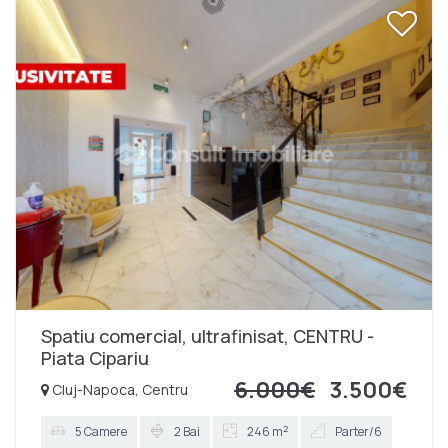
mp. Se oferă spre închiriere finisat si cu un loc de
parcare inclus. Nu se poate obține orar de funcționare,
așadar se pretează pentru activități care funcționează
pe programări. Zona este in plină dezvoltare, ușor
accesibila si liniștită. Contactați-ne cu încredere
pentru mai multe detalii!
Spatiu comercial, ultrafinisat, CENTRU -
Piata Cipariu
6.000€
3.500€
Cluj-Napoca, Centru
2
5 Camere
2 Bai
246 m
Parter/6