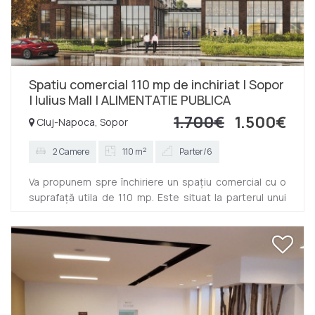
Spatiu comercial 110 mp de inchiriat | Sopor
| Iulius Mall | ALIMENTATIE PUBLICA
1.700€
1.500€
Cluj-Napoca, Sopor
2
2 Camere
110 m
Parter/6
Va propunem spre închiriere un spațiu comercial cu o
suprafață utila de 110 mp. Este situat la parterul unui
imobil nou si este compartimentat in 2 încăperi. Se afla
pe str Soporului, in lateralul Bazei sportive Gheorgheni.
Disponibil imediat. Contactați-ne chiar acum pentru
alte detalii. ID: P11199