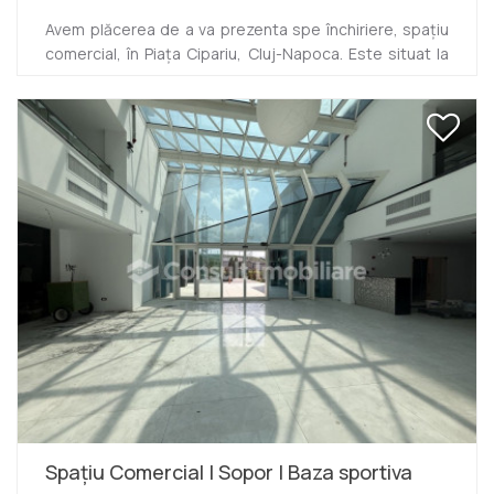
Avem plăcerea de a va prezenta spe închiriere, spațiu
comercial, în Piața Cipariu, Cluj-Napoca. Este situat la
parterul și mezaninul unui imobil dispus pe 6 niveluri și
are suprafață utila de 246,49 mp. Imobilul a fost
renovat în totalitate în 2017, inclusiv instalațiile,
amenajarea facandu-se împreună cu designer iar
pentru finisare s-au folosit materiale de înaltă calitate.
Compartimentarea este flexibila, la momentul actual
dispunand de: recepție și spațiu depozitare la parter,
open-...
Spațiu Comercial | Sopor | Baza sportiva