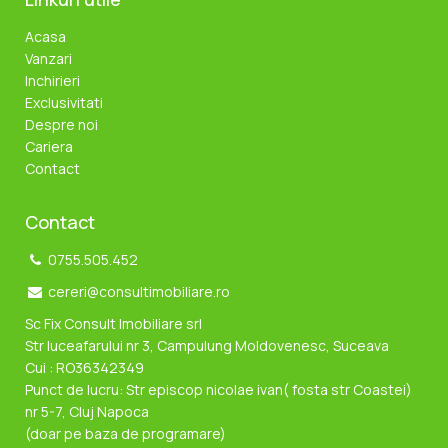
Acasa
Vanzari
Inchirieri
Exclusivitati
Despre noi
Cariera
Contact
Contact
0755.505.452
cereri@consultimobiliare.ro
Sc Fix Consult Imobiliare srl
Str luceafarului nr 3, Campulung Moldovenesc, Suceava
Cui : RO36342349
Punct de lucru: Str episcop nicolae ivan( fosta str Coastei)
nr 5-7, Cluj Napoca
(doar pe baza de programare)