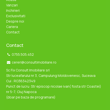
Vanzari
Inchirieri
Exclusivitati
Despre noi
Cariera
Contact
Contact
0755.505.452
cereri@consultimobiliare.ro
Sc Fix Consult Imobiliare srl
Str luceafarului nr 3, Campulung Moldovenesc, Suceava
Cui : RO36342349
Punct de lucru: Str episcop nicolae ivan( fosta str Coastei)
nr 5-7, Cluj Napoca
(doar pe baza de programare)