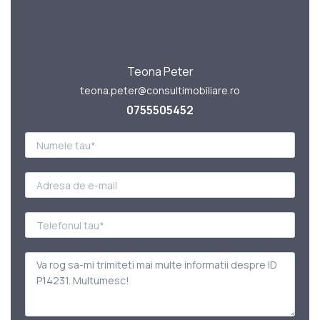
Teona Peter
teona.peter@consultimobiliare.ro
0755505452