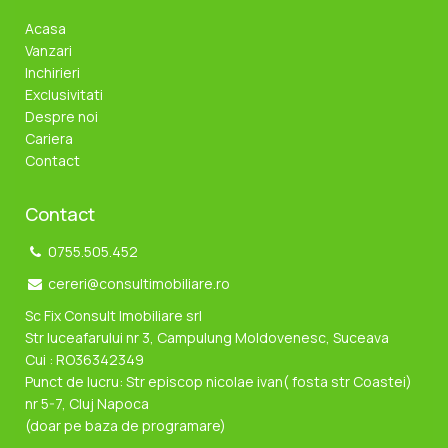
Acasa
Vanzari
Inchirieri
Exclusivitati
Despre noi
Cariera
Contact
Contact
0755.505.452
cereri@consultimobiliare.ro
Sc Fix Consult Imobiliare srl
Str luceafarului nr 3, Campulung Moldovenesc, Suceava
Cui : RO36342349
Punct de lucru: Str episcop nicolae ivan( fosta str Coastei)
nr 5-7, Cluj Napoca
(doar pe baza de programare)