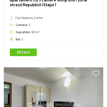
Apartament cu 3 camere 90mp utili | zona
strazii Republicii | Etajul 1
Cluj-Napoca, Zorilor
Camere:
3
2
Suprafata:
90 m
Bai:
2
DETALII