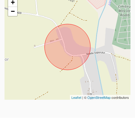
+
−
Leaflet
| ©
OpenStreetMap
contributors