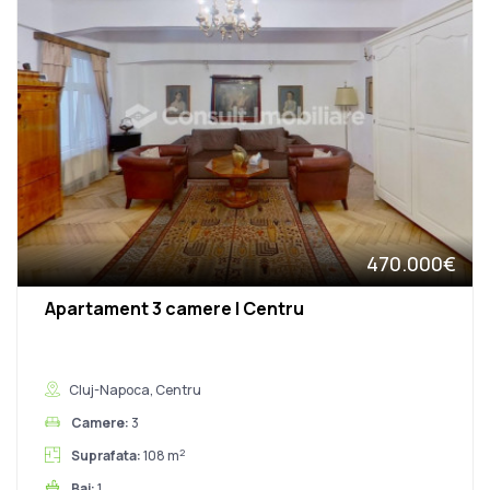
470.000€
Apartament 3 camere | Centru
Cluj-Napoca, Centru
Camere:
3
2
Suprafata:
108 m
Bai:
1