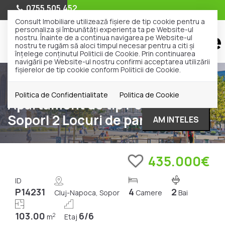
0755.505.452
Consult Imobiliare utilizează fişiere de tip cookie pentru a
personaliza și îmbunătăți experiența ta pe Website-ul
nostru. Înainte de a continua navigarea pe Website-ul
nostru te rugăm să aloci timpul necesar pentru a citi și
înțelege conținutul Politicii de Cookie. Prin continuarea
navigării pe Website-ul nostru confirmi acceptarea utilizării
fişierelor de tip cookie conform Politicii de Cookie.
Vanzare
Apartamente
Cluj-Napoca
Sopor
Politica de Confidentialitate
Politica de Cookie
Apartament de tip Penthouse |
Sopor| 2 Locuri de parcare
AM INTELES
435.000€
ID
P14231
4
2
Cluj-Napoca, Sopor
Camere
Bai
103.00
6/6
2
m
Etaj