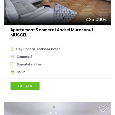
425.000€
Apartament 3 camere | Andrei Muresanu |
MUSCEL
Cluj-Napoca, Andrei Muresanu
Camere:
3
2
Suprafata:
79 m
Bai:
2
DETALII