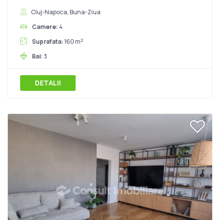
Cluj-Napoca, Buna-Ziua
Camere:
4
2
Suprafata:
160 m
Bai:
3
DETALII