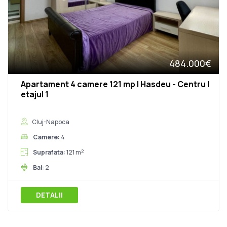
484.000€
Apartament 4 camere 121 mp | Hasdeu - Centru |
etajul 1
Cluj-Napoca
Camere:
4
2
Suprafata:
121 m
Bai:
2
DETALII