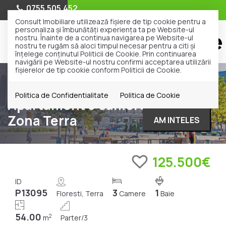
0755.505.452
Consult Imobiliare utilizează fişiere de tip cookie pentru a
personaliza și îmbunătăți experiența ta pe Website-ul
nostru. Înainte de a continua navigarea pe Website-ul
nostru te rugăm să aloci timpul necesar pentru a citi și
înțelege conținutul Politicii de Cookie. Prin continuarea
navigării pe Website-ul nostru confirmi acceptarea utilizării
fişierelor de tip cookie conform Politicii de Cookie.
Vanzare
Apartamente
Floresti
Terra
Politica de Confidentialitate
Politica de Cookie
Apartament 3 camere | Floresti |
Zona Terra
AM INTELES
125.500€
ID
P13095
3
1
Floresti, Terra
Camere
Baie
54.00
2
m
Parter/3