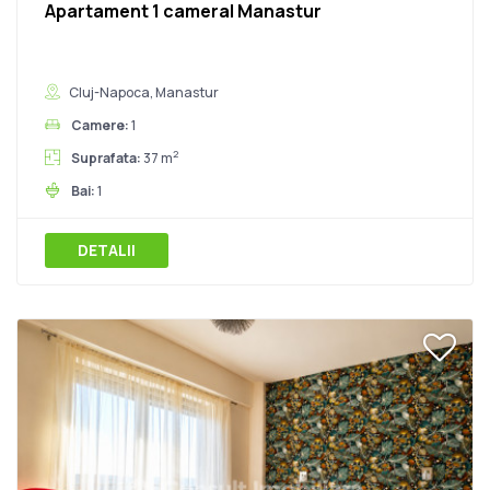
Apartament 1 camera| Manastur
Cluj-Napoca, Manastur
Camere:
1
2
Suprafata:
37 m
Bai:
1
DETALII