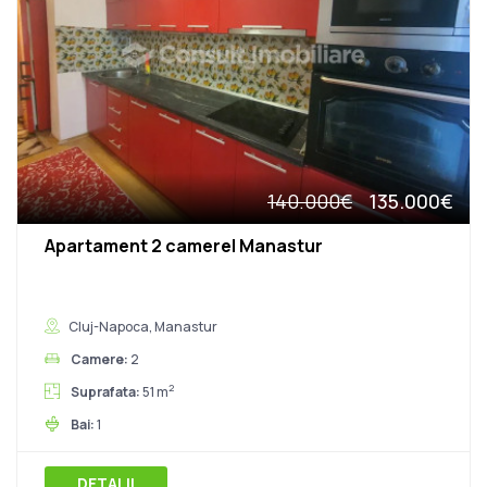
140.000€
135.000€
Apartament 2 camere| Manastur
Cluj-Napoca, Manastur
Camere:
2
2
Suprafata:
51 m
Bai:
1
DETALII