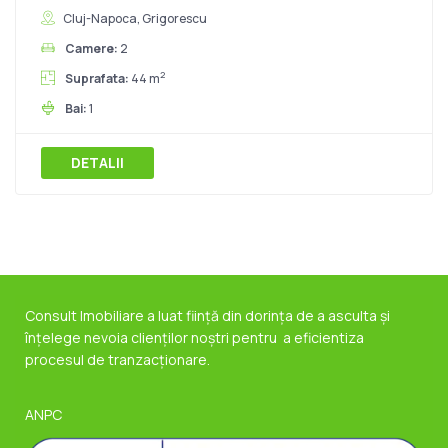
Cluj-Napoca, Grigorescu
Camere:
2
2
Suprafata:
44 m
Bai:
1
DETALII
Consult Imobiliare a luat ființă din dorința de a asculta și
înțelege nevoia clienților noștri pentru a eficientiza
procesul de tranzacționare.
ANPC