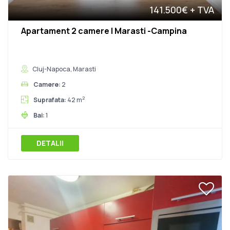
141.500€
+ TVA
Apartament 2 camere | Marasti -Campina
Cluj-Napoca, Marasti
Camere:
2
2
Suprafata:
42 m
Bai:
1
DETALII