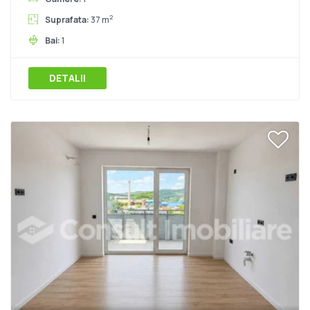
2
Suprafata:
37 m
Bai:
1
DETALII