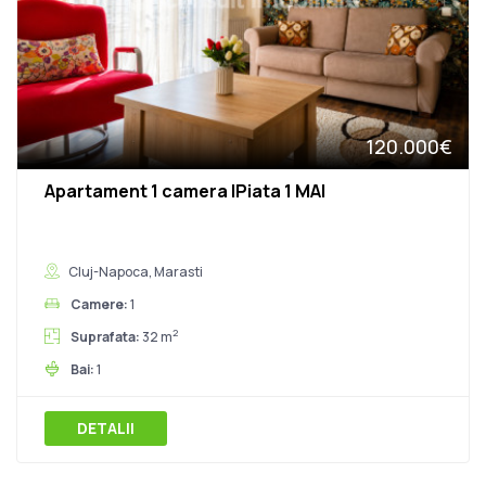
120.000€
Apartament 1 camera |Piata 1 MAI
Cluj-Napoca, Marasti
Camere:
1
2
Suprafata:
32 m
Bai:
1
DETALII