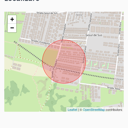
+
−
Leaflet
| ©
OpenStreetMap
contributors