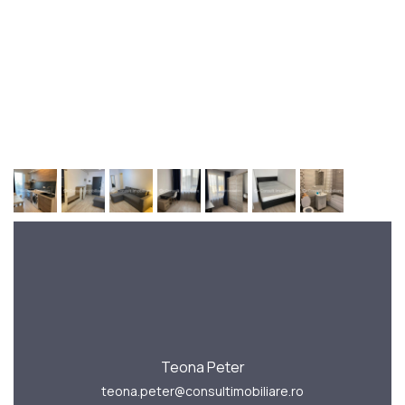
Teona Peter
teona.peter@consultimobiliare.ro