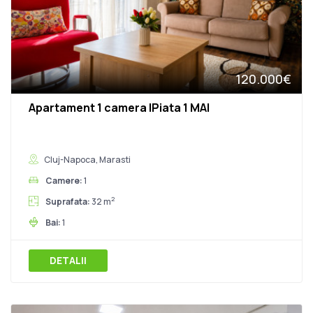
120.000€
Apartament 1 camera |Piata 1 MAI
Cluj-Napoca, Marasti
Camere:
1
2
Suprafata:
32 m
Bai:
1
DETALII