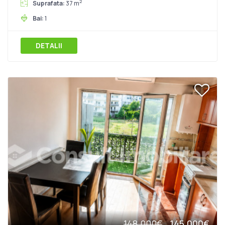
2
Suprafata:
37 m
Bai:
1
DETALII
148.000€
145.000€