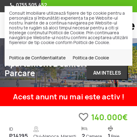
0755.505.452
Consult Imobiliare utilizează fişiere de tip cookie pentru a
personaliza și îmbunătăți experiența ta pe Website-ul
nostru. Înainte de a continua navigarea pe Website-ul
nostru te rugăm să aloci timpul necesar pentru a citi și
înțelege conținutul Politicii de Cookie. Prin continuarea
navigării pe Website-ul nostru confirmi acceptarea utilizării
fişierelor de tip cookie conform Politicii de Cookie.
Vanzare
Apartamente
Cluj-Napoca
Marasti
Politica de Confidentialitate
Politica de Cookie
Apartament 2 camere | RIVUS |
Parcare
AM INTELES
Acest anunt nu mai este activ !
140.000€
ID
P14195
2
1
Cluj-Napoca, Marasti
Camere
Baie