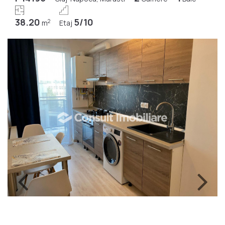
38.20
5/10
2
m
Etaj