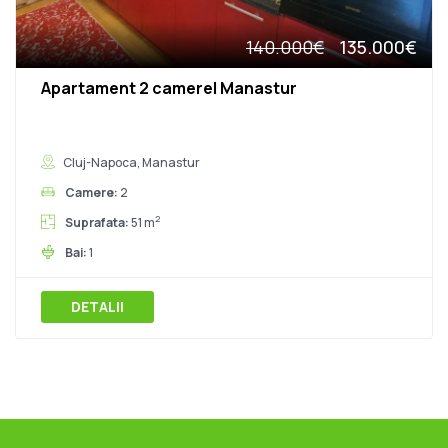
140.000€
135.000€
Apartament 2 camere| Manastur
Cluj-Napoca, Manastur
Camere:
2
2
Suprafata:
51 m
Bai:
1
DETALII