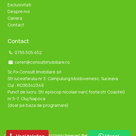
Exclusivitati
Despre noi
Cariera
Contact
Contact
0755.505.452
cereri@consultimobiliare.ro
Sc Fix Consult Imobiliare srl
Str luceafarului nr 3, Campulung Moldovenesc, Suceava
Cui : RO36342349
Punct de lucru: Str episcop nicolae ivan( fosta str Coastei)
nr 5-7, Cluj Napoca
(doar pe baza de programare)
Consult Imobiliare © 2026 All Rights Reserved.
Politica de