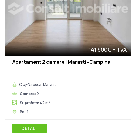
141.500€
+ TVA
Apartament 2 camere | Marasti -Campina
Cluj-Napoca, Marasti
Camere:
2
2
Suprafata:
42 m
Bai:
1
DETALII