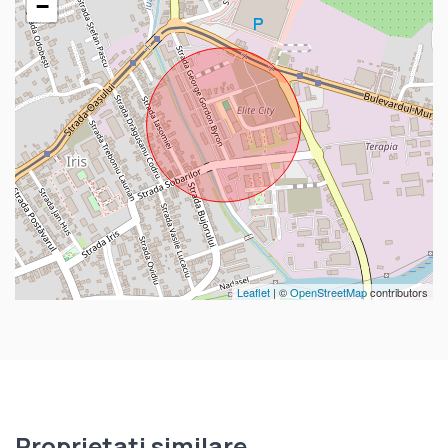
−
Leaflet
| ©
OpenStreetMap
contributors
Proprietati similare