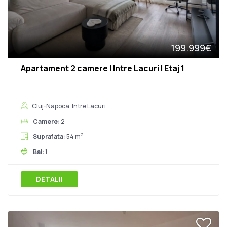
199.999€
Apartament 2 camere | Intre Lacuri | Etaj 1
Cluj-Napoca, Intre Lacuri
Camere:
2
2
Suprafata:
54 m
Bai:
1
DETALII