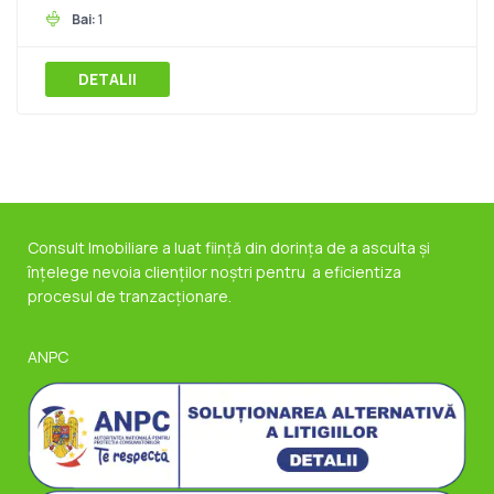
Bai:
1
DETALII
Consult Imobiliare a luat ființă din dorința de a asculta și
înțelege nevoia clienților noștri pentru a eficientiza
procesul de tranzacționare.
ANPC