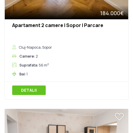
184.000€
Apartament 2 camere | Sopor | Parcare
Cluj-Napoca, Sopor
Camere:
2
2
Suprafata:
56 m
Bai:
1
DETALII