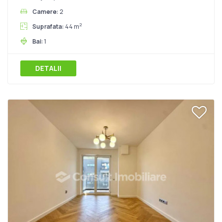
Camere:
2
2
Suprafata:
44 m
Bai:
1
DETALII