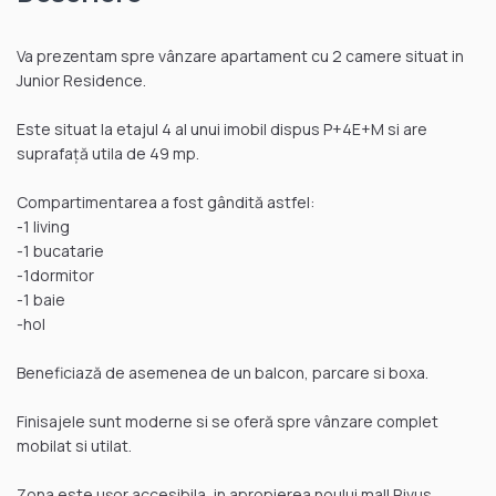
Va prezentam spre vânzare apartament cu 2 camere situat in
Junior Residence.
Este situat la etajul 4 al unui imobil dispus P+4E+M si are
suprafață utila de 49 mp.
Compartimentarea a fost gândită astfel:
-1 living
-1 bucatarie
-1dormitor
-1 baie
-hol
Beneficiază de asemenea de un balcon, parcare si boxa.
Finisajele sunt moderne si se oferă spre vânzare complet
mobilat si utilat.
Zona este ușor accesibila, in apropierea noului mall Rivus.