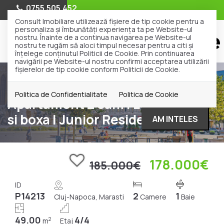
0755.505.452
Consult Imobiliare utilizează fişiere de tip cookie pentru a
personaliza și îmbunătăți experiența ta pe Website-ul
nostru. Înainte de a continua navigarea pe Website-ul
nostru te rugăm să aloci timpul necesar pentru a citi și
înțelege conținutul Politicii de Cookie. Prin continuarea
navigării pe Website-ul nostru confirmi acceptarea utilizării
fişierelor de tip cookie conform Politicii de Cookie.
Vanzare
Apartamente
Cluj-Napoca
Marasti
Politica de Confidentialitate
Politica de Cookie
Apartament 2 cam | Loc parcare
si boxa | Junior Residence
AM INTELES
178.000€
185.000€
ID
P14213
2
1
Cluj-Napoca, Marasti
Camere
Baie
49.00
4/4
2
m
Etaj