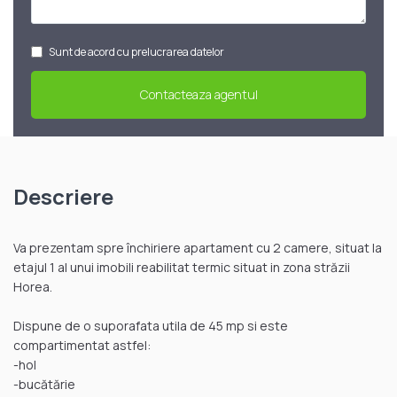
Sunt de acord cu prelucrarea datelor
Descriere
Va prezentam spre închiriere apartament cu 2 camere, situat la
etajul 1 al unui imobili reabilitat termic situat in zona străzii
Horea.
Dispune de o suporafata utila de 45 mp si este
compartimentat astfel:
-hol
-bucătărie