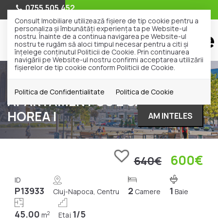
0755.505.452
Consult Imobiliare utilizează fişiere de tip cookie pentru a
personaliza și îmbunătăți experiența ta pe Website-ul
nostru. Înainte de a continua navigarea pe Website-ul
nostru te rugăm să aloci timpul necesar pentru a citi și
înțelege conținutul Politicii de Cookie. Prin continuarea
navigării pe Website-ul nostru confirmi acceptarea utilizării
fişierelor de tip cookie conform Politicii de Cookie.
Inchiriere
Apartamente
Cluj-Napoca
Centru
Politica de Confidentialitate
Politica de Cookie
APARTAMENT CU 2 CAMERE |
HOREA |
AM INTELES
600€
640€
ID
P13933
2
1
Cluj-Napoca, Centru
Camere
Baie
45.00
1/5
2
m
Etaj