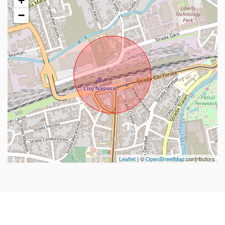
+
−
Leaflet
| ©
OpenStreetMap
contributors