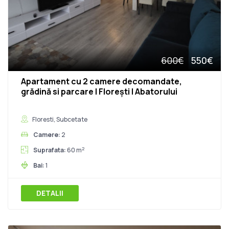
600€
550€
Apartament cu 2 camere decomandate,
grădină si parcare | Florești | Abatorului
Floresti, Subcetate
Camere:
2
2
Suprafata:
60 m
Bai:
1
DETALII