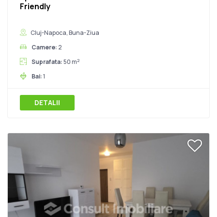
Friendly
Cluj-Napoca, Buna-Ziua
Camere:
2
2
Suprafata:
50 m
Bai:
1
DETALII