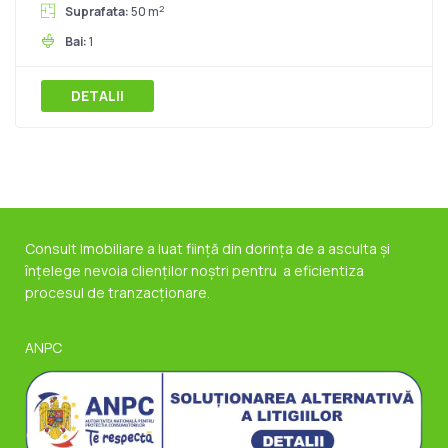
2
Suprafata:
50 m
Bai:
1
DETALII
Consult Imobiliare a luat ființă din dorința de a asculta și
înțelege nevoia clienților noștri pentru a eficientiza
procesul de tranzacționare.
ANPC