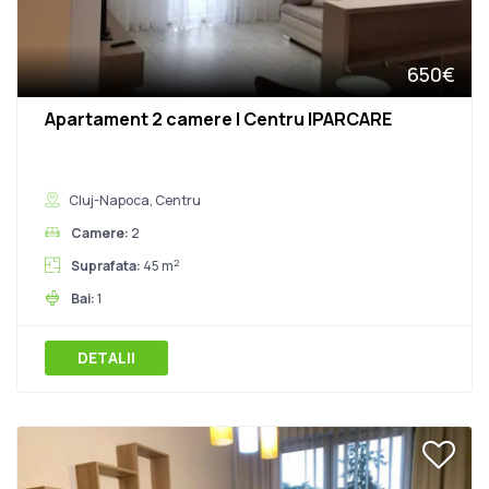
650€
Apartament 2 camere | Centru |PARCARE
Cluj-Napoca, Centru
Camere:
2
2
Suprafata:
45 m
Bai:
1
DETALII