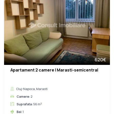
620€
Apartament 2 camere | Marasti-semicentral
Cluj-Napoca, Marasti
Camere:
2
2
Suprafata:
56 m
Bai:
1