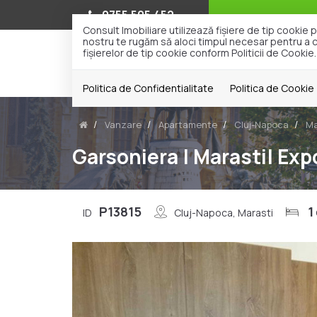
0755.505.452
Consult Imobiliare utilizează fişiere de tip cooki
nostru te rugăm să aloci timpul necesar pentru a cit
fişierelor de tip cookie conform Politicii de Cookie.
Politica de Confidentialitate
Politica de Cookie
Vanzare
Apartamente
Cluj-Napoca
Ma
Garsoniera | Marasti| Exp
P13815
1
ID
Cluj-Napoca, Marasti