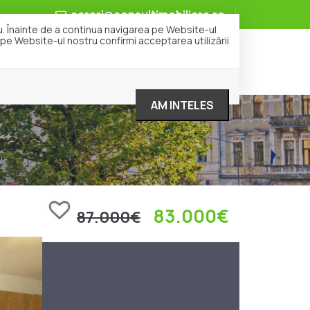
cereri@consultimobiliare.ro
ru. Înainte de a continua navigarea pe Website-ul
i pe Website-ul nostru confirmi acceptarea utilizării
i
Despre noi
Cariera
Contact
AM INTELES
83.000€
87.000€