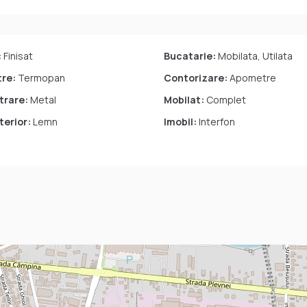
:
Finisat
Bucatarie:
Mobilata, Utilata
tre:
Termopan
Contorizare:
Apometre
trare:
Metal
Mobilat:
Complet
terior:
Lemn
Imobil:
Interfon