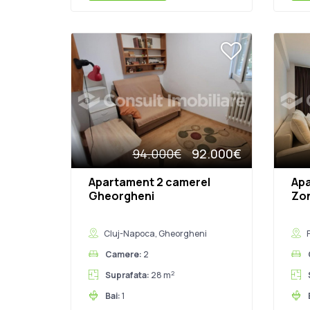
94.000€
92.000€
Apartament 2 camere|
Apa
Gheorgheni
Zon
Cluj-Napoca, Gheorgheni
F
Camere:
2
2
Suprafata:
28 m
Bai:
1