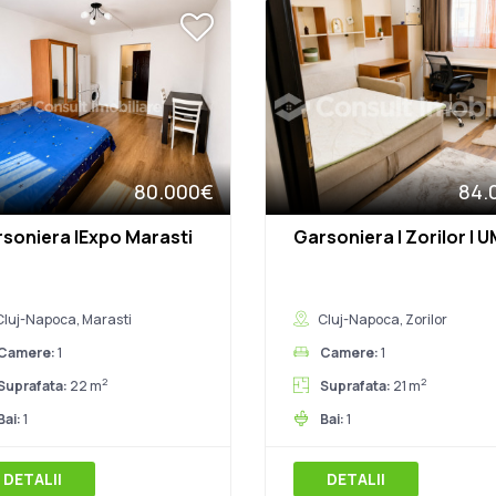
80.000€
84.
soniera |Expo Marasti
Garsoniera | Zorilor | 
Cluj-Napoca, Marasti
Cluj-Napoca, Zorilor
Camere:
1
Camere:
1
2
2
Suprafata:
22 m
Suprafata:
21 m
Bai:
1
Bai:
1
DETALII
DETALII