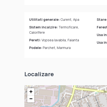
Utilitati generale:
Curent, Apa
Stare
Sistem incalzire:
Termoficare,
Feres
Calorifere
Usa in
Pereti:
Vopsea lavabila, Faianta
Usa in
Podele:
Parchet, Marmura
Localizare
+
−