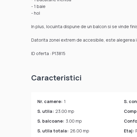
- 1 baie
- hol
In plus, locuinta dispune de un balcon si se vinde finis
Datorita zonei extrem de accesibile, este alegerea id
ID oferta : P13815
Caracteristici
Nr. camere:
1
S. con
S. utila:
23.00 mp
Comp.
S. balcoane:
3.00 mp
Confo
S. utila totala:
26.00 mp
Etaj: