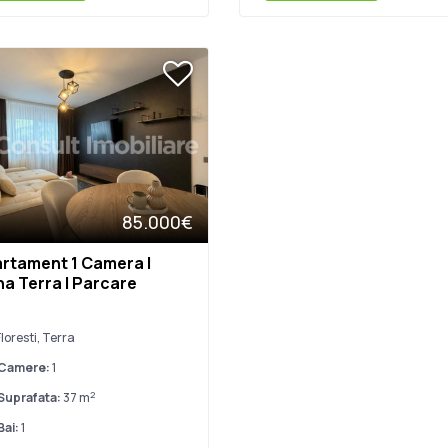
85.000€
rtament 1 Camera |
a Terra | Parcare
loresti, Terra
Camere:
1
2
Suprafata:
37 m
Bai:
1