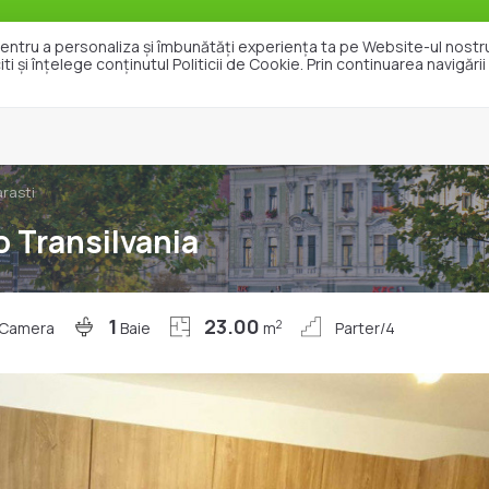
e pentru a personaliza și îmbunătăți experiența ta pe Website-ul nost
i și înțelege conținutul Politicii de Cookie. Prin continuarea navigări
Vanzari
Inchirieri
Exclusivitat
rasti
o Transilvania
1
23.00
2
Camera
Baie
m
Parter/4