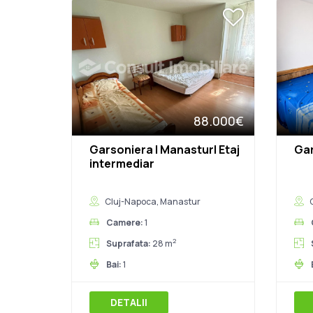
88.000€
Garsoniera | Manastur| Etaj
Gar
intermediar
Cluj-Napoca, Manastur
Camere:
1
2
Suprafata:
28 m
Bai:
1
DETALII