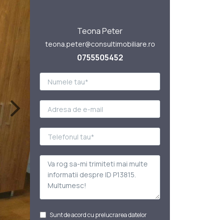
Teona Peter
teona.peter@consultimobiliare.ro
0755505452
Sunt de acord cu prelucrarea datelor