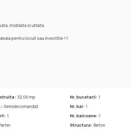
ata, mobilata si utilata.
eala pentru locuit sau investitie !!!
struita:
32.00 mp
Nr. bucatarii:
1
:
Semidecomandat
Nr. bai:
1
rt:
1
Nr. balcoane:
1
Parter
Structura:
Beton