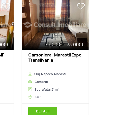
000€
75.000€
73.000€
UMF
Garsoniera | Marasti| Expo
Transilvania
Cluj-Napoca, Marasti
Camere:
1
2
Suprafata:
21 m
Bai:
1
DETALII