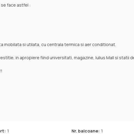
se face astfel :
ta mobilata si utilata, cu centrala termica si aer conditionat.
stitie, in apropiere fiind universitati, magazine, Iulius Mall si statii 
!!
rt:
1
Nr. balcoane:
1