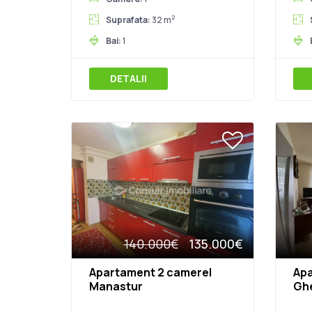
2
Suprafata:
32 m
Bai:
1
DETALII
140.000€
135.000€
Apartament 2 camere|
Apa
Manastur
Ghe