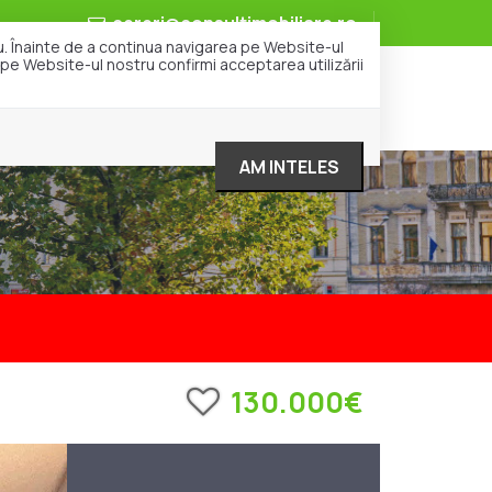
cereri@consultimobiliare.ro
ru. Înainte de a continua navigarea pe Website-ul
i pe Website-ul nostru confirmi acceptarea utilizării
i
Despre noi
Cariera
Contact
AM INTELES
130.000€