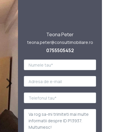
Teona Peter
teona.peter@consultimobiliare.ro
0755505452