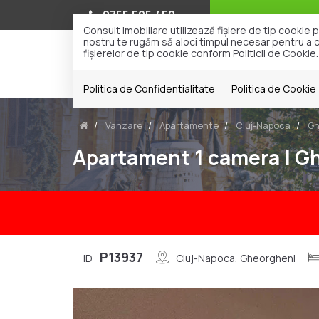
0755.505.452
Consult Imobiliare utilizează fişiere de tip cooki
nostru te rugăm să aloci timpul necesar pentru a cit
fişierelor de tip cookie conform Politicii de Cookie.
Politica de Confidentialitate
Politica de Cookie
Vanzare
Apartamente
Cluj-Napoca
Gh
Apartament 1 camera | G
P13937
ID
Cluj-Napoca, Gheorgheni