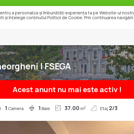
e pentru a personaliza și îmbunătăți experiența ta pe Website-ul nost
i și înțelege conținutul Politicii de Cookie. Prin continuarea navigări
Vanzari
Inchirieri
Exclusivitat
eorgheni
heorgheni | FSEGA
Acest anunt nu mai este activ !
1
1
37.00
2/3
2
Camera
Baie
m
Etaj