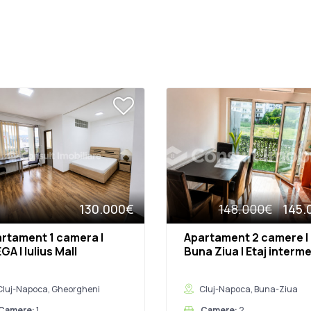
130.000€
148.000€
145.
rtament 1 camera |
Apartament 2 camere |
GA | Iulius Mall
Buna Ziua | Etaj interm
Cluj-Napoca, Gheorgheni
Cluj-Napoca, Buna-Ziua
Camere:
1
Camere:
2