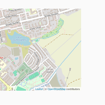
Leaflet
| ©
OpenStreetMap
contributors