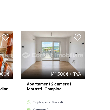
000€
141.500€
+ TVA
Apartament 2 camere |
ediar
Marasti -Campina
Cluj-Napoca, Marasti
Camere:
2