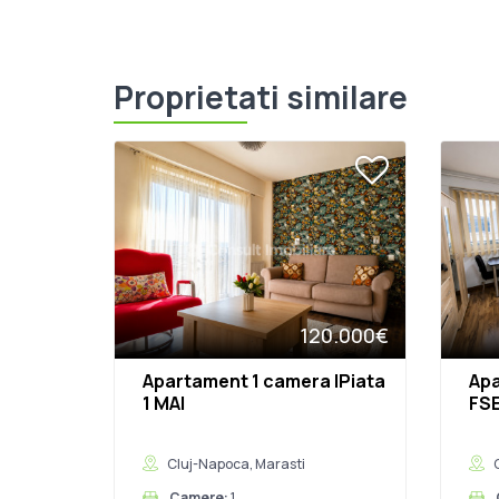
Proprietati similare
120.000€
Apartament 1 camera |Piata
Apa
1 MAI
FSE
Cluj-Napoca, Marasti
Camere:
1