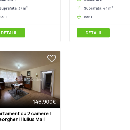
2
2
Suprafata:
37 m
Suprafata:
44 m
Bai:
1
Bai:
1
DETALII
DETALII
146.900€
rtament cu 2 camere |
orgheni | Iulius Mall