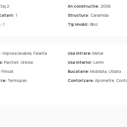
Etaj 2
An constructie:
2006
catarii:
1
Structura:
Caramida
:
1
Tip imobil:
Bloc
:
Vopsea lavabila, Faianta
Usa intrare:
Metal
e:
Parchet, Gresie
Usa interior:
Lemn
:
Finisat
Bucatarie:
Mobilata, Utilata
tre:
Termopan
Contorizare:
Apometre, Conto