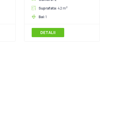
2
Suprafata:
42 m
Bai:
1
DETALII